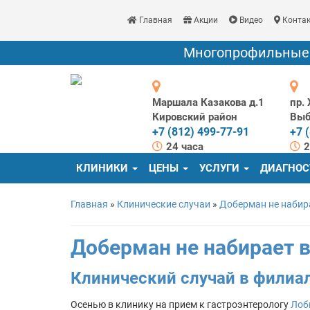
Главная
Акции
Видео
Конта
Многопрофильные в
Маршала Казакова д.1
пр.
Кировский район
Выб
+7 (812) 499-77-91
+7 
24 часа
2
КЛИНИКИ
ЦЕНЫ
УСЛУГИ
ДИАГНО
Главная
»
Клинические случаи
»
Доберман не набир
Доберман не набирает 
Клинический случай в филиа
Осенью в клинику на прием к гастроэнтерологу
Лоб