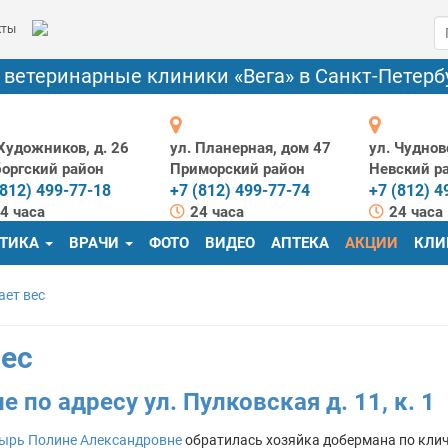
кты
етеринарные клиники «Вега» в Санкт-Петерб
 Художников, д. 26
ул. Планерная, дом 47
ул. Чудновс
оргский район
Приморский район
Невский р
(812) 499-77-18
+7 (812) 499-77-74
+7 (812) 4
4 часа
24 часа
24 часа
СТИКА
ВРАЧИ
ФОТО
ВИДЕО
АПТЕКА
АКЦИИ
КЛИ
ает вес
вес
ле по адресу
ул. Пулковская д. 11, к. 1
ырь Полине Александровне
обратилась хозяйка добермана по кличк