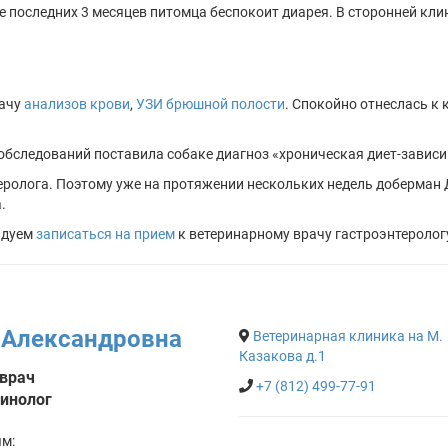
ние последних 3 месяцев питомца беспокоит диарея. В сторонней кли
дачу
анализов крови
,
УЗИ брюшной полости
. Спокойно отнеслась к
обследований поставила собаке диагноз «хроническая диет-зависи
ролога. Поэтому уже на протяжении нескольких недель доберман Д
.
ндуем
записаться на прием
к ветеринарному врачу гастроэнтеролог
 Александровна
Ветеринарная клиника на М.
Казакова д.1
врач
+7 (812) 499-77-91
ринолог
ям: