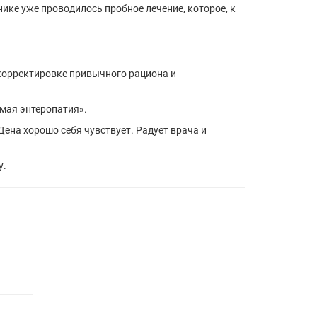
нике уже проводилось пробное лечение, которое, к
 корректировке привычного рациона и
мая энтеропатия».
ена хорошо себя чувствует. Радует врача и
у.