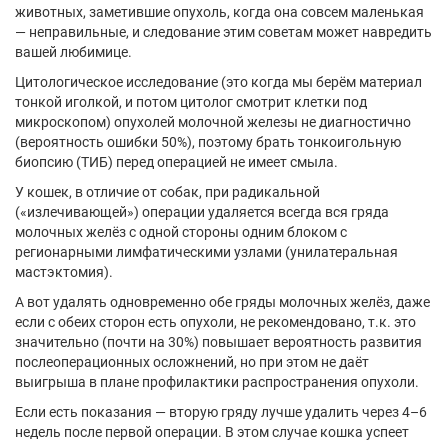
животных, заметившие опухоль, когда она совсем маленькая
— неправильные, и следование этим советам может навредить
вашей любимице.
Цитологическое исследование (это когда мы берём материал
тонкой иголкой, и потом цитолог смотрит клетки под
микроскопом) опухолей молочной железы не диагностично
(вероятность ошибки 50%), поэтому брать тонкоигольную
биопсию (ТИБ) перед операцией не имеет смыла.
У кошек, в отличие от собак, при радикальной
(«излечивающей») операции удаляется всегда вся гряда
молочных желёз с одной стороны одним блоком с
регионарными лимфатическими узлами (унилатеральная
мастэктомия).
А вот удалять одновременно обе гряды молочных желёз, даже
если с обеих сторон есть опухоли, не рекомендовано, т.к. это
значительно (почти на 30%) повышает вероятность развития
послеоперационных осложнений, но при этом не даёт
выигрыша в плане профилактики распространения опухоли.
Если есть показания — вторую гряду лучше удалить через 4–6
недель после первой операции. В этом случае кошка успеет