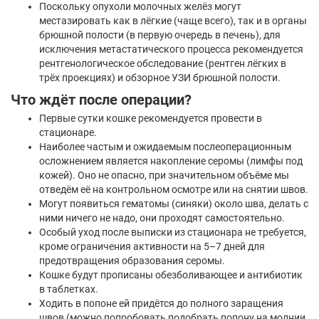
Поскольку опухоли молочных желёз могут
местазировать как в лёгкие (чаще всего), так и в органы
брюшной полости (в первую очередь в печень), для
исключения метастатического процесса рекомендуется
рентгенологическое обследование (рентген лёгких в
трёх проекциях) и обзорное УЗИ брюшной полости.
Что ждёт после операции?
Первые сутки кошке рекомендуется провести в
стационаре.
Наиболее частым и ожидаемым послеоперационным
осложнением является накопление серомы (лимфы под
кожей). Оно не опасно, при значительном объёме мы
отведём её на контрольном осмотре или на снятии швов.
Могут появиться гематомы (синяки) около шва, делать с
ними ничего не надо, они проходят самостоятельно.
Особый уход после выписки из стационара не требуется,
кроме ограничения активности на 5–7 дней для
предотвращения образования серомы.
Кошке будут прописаны обезболивающее и антибиотик
в таблетках.
Ходить в попоне ей придётся до полного заращения
швов (можно попробовать подобрать попону на молнии,