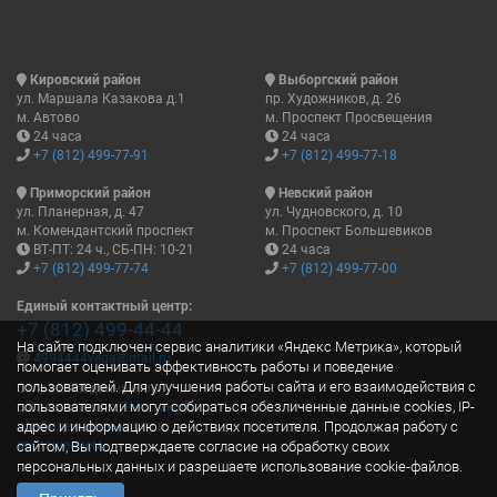
Кировский район
Выборгский район
ул. Маршала Казакова д.1
пр. Художников, д. 26
м. Автово
м. Проспект Просвещения
24 часа
24 часа
+7 (812) 499-77-91
+7 (812) 499-77-18
Приморский район
Невский район
ул. Планерная, д. 47
ул. Чудновского, д. 10
м. Комендантский проспект
м. Проспект Большевиков
ВТ-ПТ: 24 ч., СБ-ПН: 10-21
24 часа
+7 (812) 499-77-74
+7 (812) 499-77-00
Единый контактный центр:
+7 (812) 499-44-44
На сайте подключен сервис аналитики «Яндекс Метрика», который
4994444vega@mail.ru
помогает оценивать эффективность работы и поведение
пользователей. Для улучшения работы сайта и его взаимодействия с
Отправляя данные, вы
пользователями могут собираться обезличенные данные cookies, IP-
соглашаетесь с
Политикой
адрес и информацию о действиях посетителя. Продолжая работу с
конфиденциальности
и
соглашением.
сайтом, Вы подтверждаете согласие на обработку своих
персональных данных и разрешаете использование cookie-файлов.